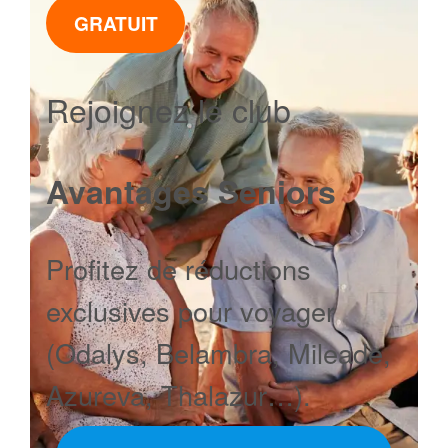
GRATUIT
Rejoignez le club
Avantages Seniors
Profitez de réductions
exclusives pour voyager
(Odalys, Belambra, Mileade,
Azureva, Thalazur…).