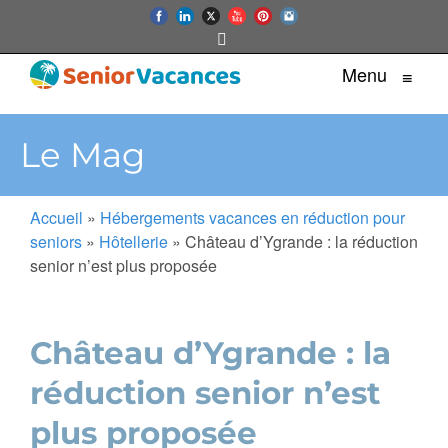
Menu
≡
Le Mag
Accueil
»
Hébergements vacances en réduction pour
seniors
»
Hôtellerie
»
Château d’Ygrande : la réduction
senior n’est plus proposée
Château d’Ygrande : la
réduction senior n’est
plus proposée