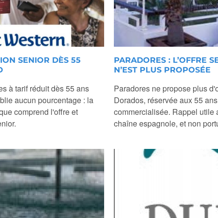
ION SENIOR DÈS 55
PARADORES : L’OFFRE 
D
N’EST PLUS PROPOSÉE
 à tarif réduit dès 55 ans
Paradores ne propose plus d'of
blie aucun pourcentage : la
Dorados, réservée aux 55 ans e
 que comprend l'offre et
commercialisée. Rappel utile 
nior.
chaîne espagnole, et non port