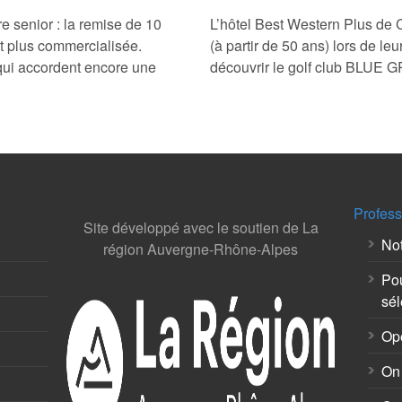
e senior : la remise de 10
L’hôtel Best Western Plus de 
t plus commercialisée.
(à partir de 50 ans) lors de leu
qui accordent encore une
découvrir le golf club BLUE 
Profess
Site développé avec le soutien de La
Not
région Auvergne-Rhône-Alpes
Pou
sél
Op
On 