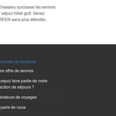
Chassieu surclasse les seniors
r séjour hôtel golf. Venez
GREEN sans plus attendre.
ionnels du tourisme
re offre de service
rquoi faire partie de notre
ection de séjours ?
érateurs de voyages
parle de nous