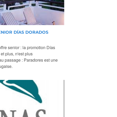
SENIOR DÍAS DORADOS
fre senior : la promotion Días
t plus, n'est plus
au passage : Paradores est une
ugaise.