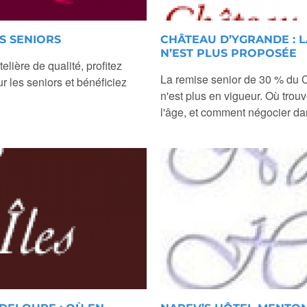
S SENIORS
CHÂTEAU D’YGRANDE : 
N’EST PLUS PROPOSÉE
lière de qualité, profitez
La remise senior de 30 % du C
r les seniors et bénéficiez
n'est plus en vigueur. Où trouv
l'âge, et comment négocier da