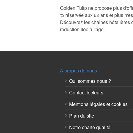
Golden Tulip ne propose plus d'offr
% réservée aux 62 ans et plus n'es
Découvrez les chaînes hôtelières 
réduction liée à l'âge.
A propos de nous
Qui sommes nous ?
Contact lecteurs
Mentions légales et cookies
Plan du site
Notre charte qualité