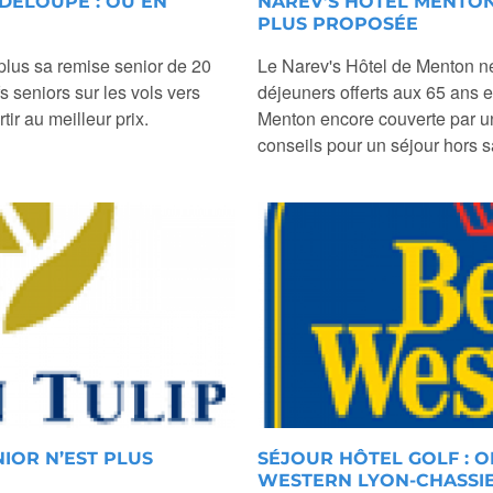
DELOUPE : OÙ EN
NAREV’S HÔTEL MENTON 
PLUS PROPOSÉE
plus sa remise senior de 20
Le Narev's Hôtel de Menton ne
 seniors sur les vols vers
déjeuners offerts aux 65 ans e
tir au meilleur prix.
Menton encore couverte par un
conseils pour un séjour hors s
NIOR N’EST PLUS
SÉJOUR HÔTEL GOLF : O
WESTERN LYON-CHASSI