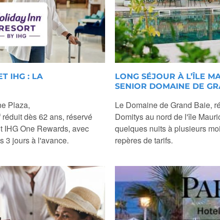
T IHG : LA
LONG SÉJOUR À L’ÎLE MA
SENIOR DOMAINE DE GR
ne Plaza,
Le Domaine de Grand Baie, ré
 réduit dès 62 ans, réservé
Domitys au nord de l'île Mauri
t IHG One Rewards, avec
quelques nuits à plusieurs moi
 3 jours à l'avance.
repères de tarifs.