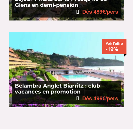
Giens en demi-pension
Dès 489€/pers
Voir l'offre
-19%
Belambra Anglet Biarritz : club
vacances en promotion
Dès 496€/pers