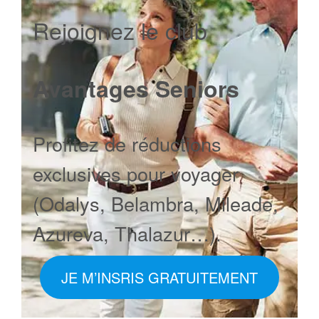
Rejoignez le club
Avantages Seniors
Profitez de réductions
exclusives pour voyager
(Odalys, Belambra, Mileade,
Azureva, Thalazur…).
JE M’INSRIS GRATUITEMENT