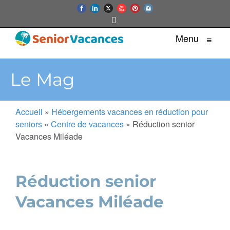
Menu
≡
Le Mag
Accueil
»
Hébergements vacances en réduction pour
seniors
»
Centre de vacances
»
Réduction senior
Vacances Miléade
Réduction senior
Vacances Miléade