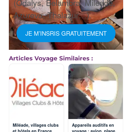
(Odalys, Belambra, Mileade,
Azureva, Thalazur…).
JE M’INSRIS GRATUITEMENT
Articles Voyage Similaires :
Miléade, villages clubs
Appareils auditifs en
et hôtels en France
voyage : avion, plage,