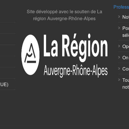
Profess
Site développé avec le soutien de La
Not
région Auvergne-Rhône-Alpes
Pou
sél
Op
On 
Co
Tou
 (UE)
not