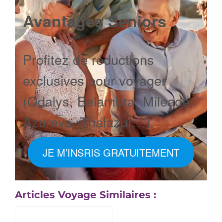
Avantages Seniors
Profitez de réductions
exclusives pour voyager
(Odalys, Belambra, Mileade,
Azureva, Thalazur…).
JE M’INSRIS GRATUITEMENT
Articles Voyage Similaires :