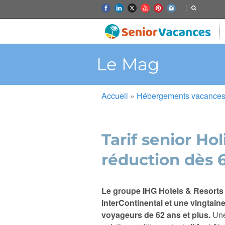
Le Mag
Accueil
»
Hébergements vacances 
Tarif senior Hol
réduction dès 
Le groupe IHG Hotels & Resorts 
InterContinental et une vingtain
voyageurs de 62 ans et plus.
Une