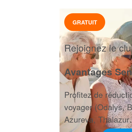
GRATUIT
Rejoignez le cl
Avantages Sen
Profitez de réducti
voyager (Odalys, 
Azureva, Thalazur