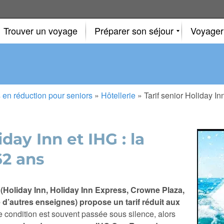
Trouver un voyage
Préparer son séjour
Voyager
en réduction pour seniors
»
Hôtellerie
»
Tarif senior Holiday In
iday Inn et IHG : la
62 ans
(Holiday Inn, Holiday Inn Express, Crowne Plaza,
e d’autres enseignes) propose un tarif réduit aux
 condition est souvent passée sous silence, alors