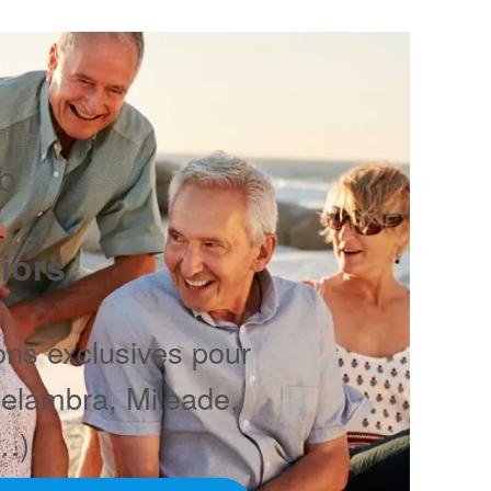
ub
iors
ons exclusives pour
Belambra, Mileade,
…).