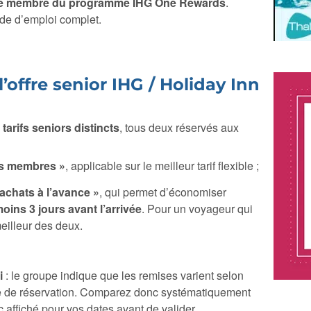
être membre du programme IHG One Rewards
.
ode d’emploi complet.
offre senior IHG / Holiday Inn
tarifs seniors distincts
, tous deux réservés aux
es membres »
, applicable sur le meilleur tarif flexible ;
achats à l’avance »
, qui permet d’économiser
oins 3 jours avant l’arrivée
. Pour un voyageur qui
meilleur des deux.
i
: le groupe indique que les remises varient selon
date de réservation. Comparez donc systématiquement
lic affiché pour vos dates avant de valider.