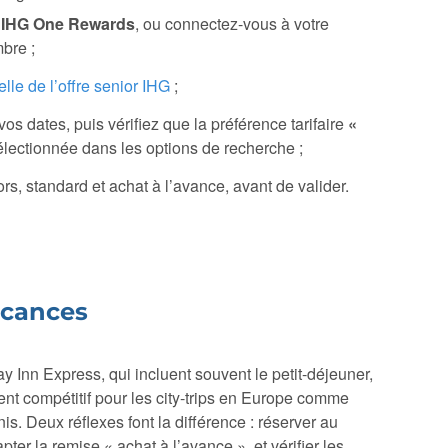
à
IHG One Rewards
, ou connectez-vous à votre
bre ;
elle de l’offre senior IHG
;
vos dates, puis vérifiez que la préférence tarifaire
«
électionnée dans les options de recherche ;
rs, standard et achat à l’avance, avant de valider.
acances
Inn Express, qui incluent souvent le petit-déjeuner,
ement compétitif pour les city-trips en Europe comme
is. Deux réflexes font la différence : réserver au
pter la remise « achat à l’avance », et vérifier les