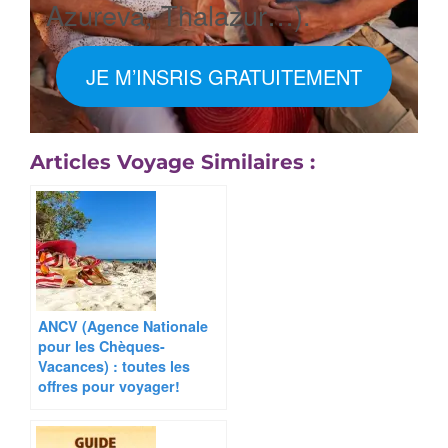
Azureva, Thalazur…).
JE M’INSRIS GRATUITEMENT
Articles Voyage Similaires :
ANCV (Agence Nationale
pour les Chèques-
Vacances) : toutes les
offres pour voyager!