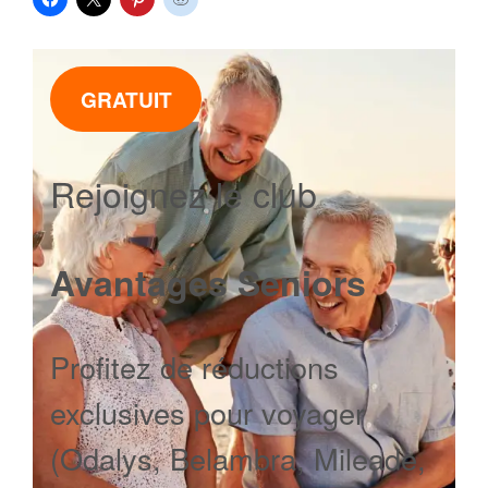
GRATUIT
Rejoignez le club
Avantages Seniors
Profitez de réductions
exclusives pour voyager
(Odalys, Belambra, Mileade,