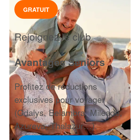
GRATUIT
Rejoignez le club
Avantages Seniors
Profitez de réductions
exclusives pour voyager
(Odalys, Belambra, Mileade,
Azureva, Thalazur…).