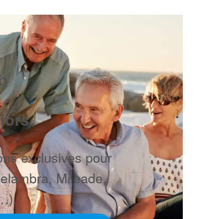
ub
iors
ons exclusives pour
Belambra, Mileade,
…).