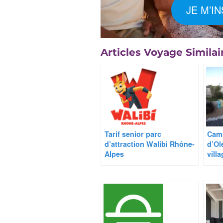
JE M’I
Articles Voyage Similair
Tarif senior parc
Camp
d’attraction Walibi Rhône-
d’Ol
Alpes
vill