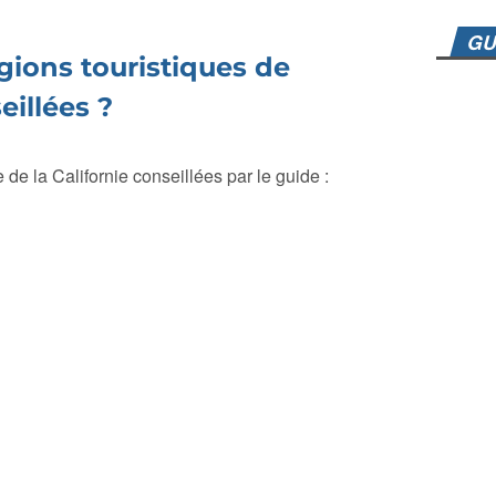
GU
égions touristiques de
eillées ?
e de la Californie conseillées par le guide :