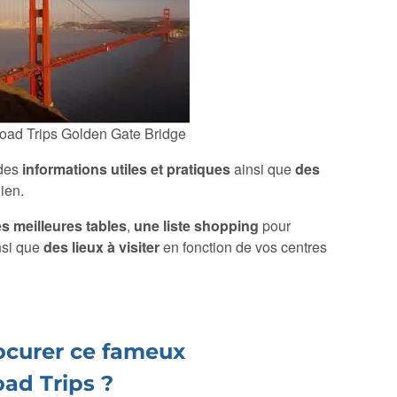
Road Trips Golden Gate Bridge
 des
informations utiles
et pratiques
ainsi que
des
ien.
es meilleures tables
,
une liste shopping
pour
nsi que
des lieux à visiter
en fonction de vos centres
curer ce fameux
oad Trips ?