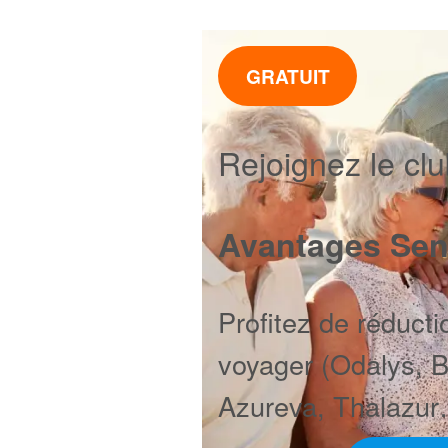
GRATUIT
Rejoignez le cl
Avantages Sen
Profitez de réducti
voyager (Odalys, 
Azureva, Thalazur