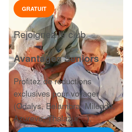
GRATUIT
Rejoignez le club
Avantages Seniors
Profitez de réductions
exclusives pour voyager
(Odalys, Belambra, Mileade,
Azureva, Thalazur…).