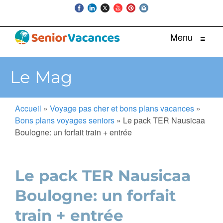
Menu
≡
Le Mag
Accueil
»
Voyage pas cher et bons plans vacances
»
Bons plans voyages seniors
»
Le pack TER Nausicaa
Boulogne: un forfait train + entrée
Le pack TER Nausicaa
Boulogne: un forfait
train + entrée