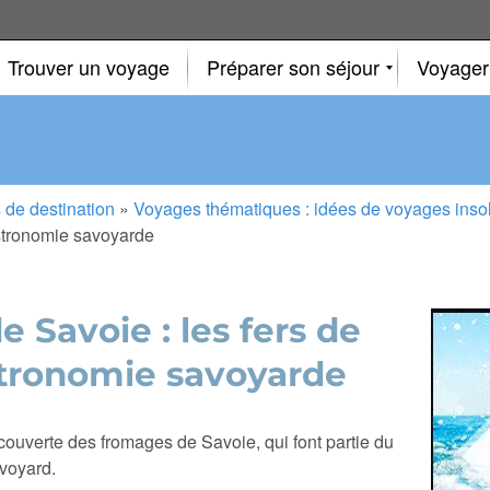
Trouver un voyage
Préparer son séjour
Voyager
 de destination
»
Voyages thématiques : idées de voyages insoli
astronomie savoyarde
 Savoie : les fers de
stronomie savoyarde
ouverte des fromages de Savoie, qui font partie du
voyard.