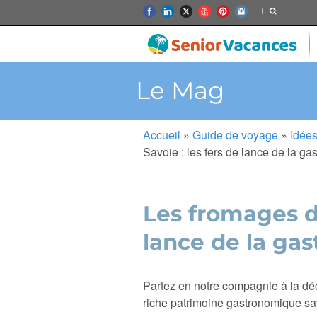
Le Mag
Accueil
»
Guide de voyage
»
Idées
Savoie : les fers de lance de la g
Les fromages de
lance de la ga
Partez en notre compagnie à la déc
riche patrimoine gastronomique sa