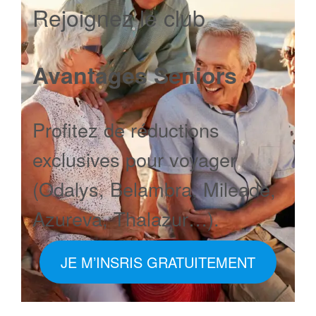
Rejoignez le club
Avantages Seniors
Profitez de réductions
exclusives pour voyager
(Odalys, Belambra, Mileade,
Azureva, Thalazur…).
JE M’INSRIS GRATUITEMENT