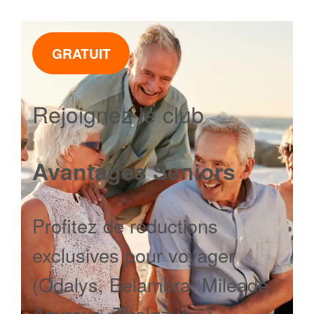
GRATUIT
Rejoignez le club
Avantages Seniors
Profitez de réductions
exclusives pour voyager
(Odalys, Belambra, Mileade,
Azureva, Thalazur…).