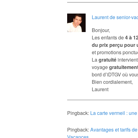
Laurent de senior-v
Bonjour,
Les enfants de
4 à 1
du prix perçu pour 
et promotions ponctue
La
gratuité
intervien
voyage
gratuitemen
bord d’iDTGV où vous 
Bien cordialement,
Laurent
Pingback:
La carte vermeil : un
Pingback:
Avantages et tarifs de
Vacances