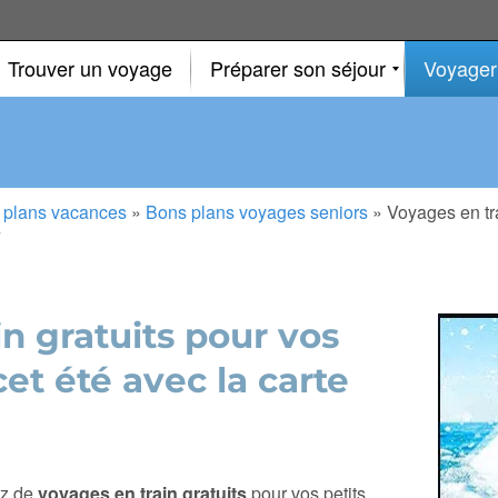
Trouver un voyage
Préparer son séjour
Voyager
 plans vacances
»
Bons plans voyages seniors
»
Voyages en tra
F
n gratuits pour vos
cet été avec la carte
tez de
voyages en train gratuits
pour vos petits