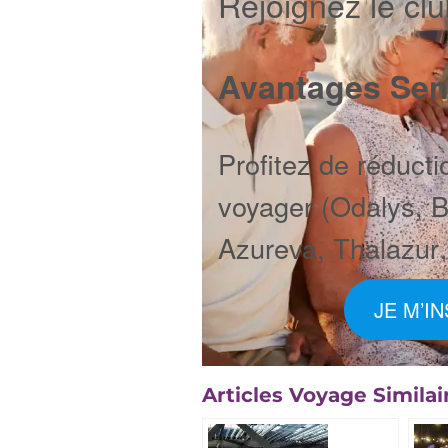
Rejoignez le cl
Avantages Sen
Profitez de réducti
voyager (Odalys, 
Azureva, Thalazur
JE M’I
Articles Voyage Similair