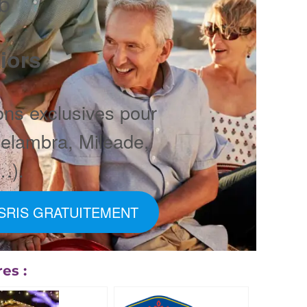
ub
iors
ons exclusives pour
Belambra, Mileade,
…).
NSRIS GRATUITEMENT
es :