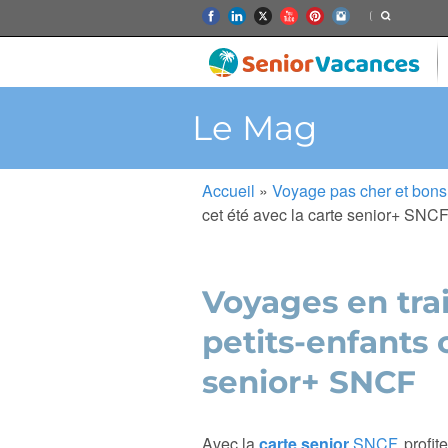
Le Mag
Accueil
»
Voyage pas cher et bons
cet été avec la carte senior+ SNC
Voyages en trai
petits-enfants 
senior+ SNCF
Avec la
carte senior
SNCF
, profi