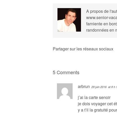
A propos de l'au
www.senior-vaca
farniente en bor
randonnées en 
Partager sur les réseaux sociaux
5 Comments
arbrun
29 juin 2016
at 8 h 
j’ai la carte senoir
je dois voyager cet é
y a t’il la gratuité po