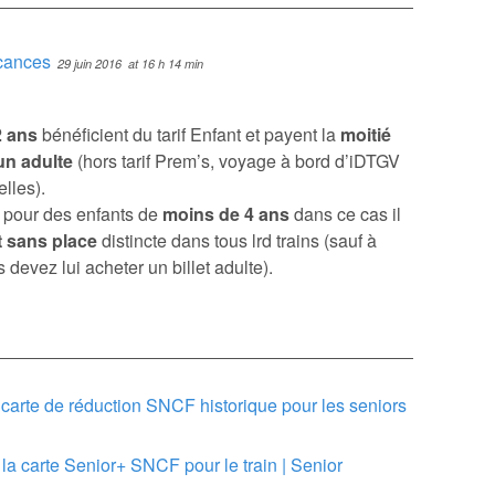
acances
29 juin 2016
at 16 h 14 min
2 ans
bénéficient du tarif Enfant et payent la
moitié
un adulte
(hors tarif Prem’s, voyage à bord d’iDTGV
lles).
t pour des enfants de
moins de 4 ans
dans ce cas il
t sans place
distincte dans tous lrd trains (sauf à
devez lui acheter un billet adulte).
e carte de réduction SNCF historique pour les seniors
 la carte Senior+ SNCF pour le train | Senior