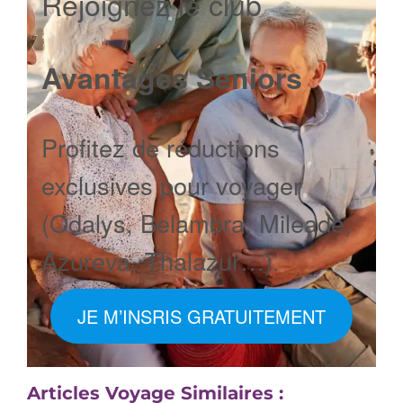
Rejoignez le club
Avantages Seniors
Profitez de réductions
exclusives pour voyager
(Odalys, Belambra, Mileade,
Azureva, Thalazur…).
JE M’INSRIS GRATUITEMENT
Articles Voyage Similaires :