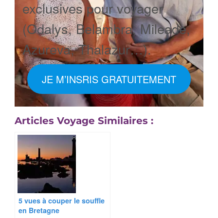
exclusives pour voyager
(Odalys, Belambra, Mileade,
Azureva, Thalazur…).
JE M’INSRIS GRATUITEMENT
Articles Voyage Similaires :
5 vues à couper le souffle
en Bretagne