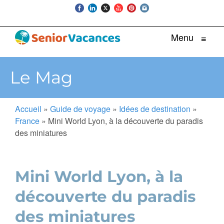
Menu
≡
Le Mag
Accueil
»
Guide de voyage
»
Idées de destination
»
France
»
Mini World Lyon, à la découverte du paradis
des miniatures
Mini World Lyon, à la
découverte du paradis
des miniatures