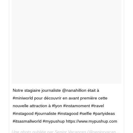
Notre stagiaire journaliste @nanahillion était à
#miniworld pour découvrir en avant première cette
nouvelle attraction à #lyon #instamoment #travel
#instagood #journaliste #instagood #selfie #partyideas
#itsasmallworld #mypushup https://www.mypushup.com
Une photo publiée par Senior Vacances (@seniorvacances) le
2