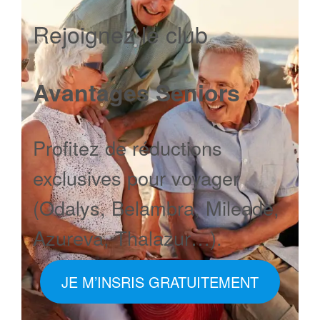
Rejoignez le club
Avantages Seniors
Profitez de réductions
exclusives pour voyager
(Odalys, Belambra, Mileade,
Azureva, Thalazur…).
JE M’INSRIS GRATUITEMENT