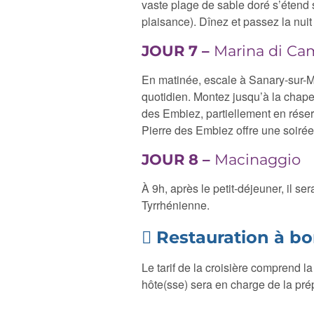
vaste plage de sable doré s’étend su
plaisance). Dînez et passez la nuit
JOUR 7 –
Marina di Ca
En matinée, escale à Sanary-sur-M
quotidien. Montez jusqu’à la chapel
des Embiez, partiellement en réser
Pierre des Embiez offre une soirée
JOUR 8 –
Macinaggio
À 9h, après le petit-déjeuner, il 
Tyrrhénienne.
Restauration à b
Le tarif de la croisière comprend l
hôte(sse) sera en charge de la pré