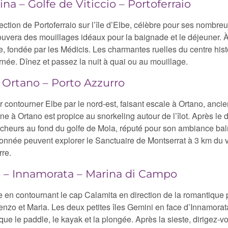
na – Golfe de Viticcio – Portoferraio
ction de Portoferraio sur l’île d’Elbe, célèbre pour ses nombreu
trouvera des mouillages idéaux pour la baignade et le déjeuner. À
ville, fondée par les Médicis. Les charmantes ruelles du centre hi
rnée. Dînez et passez la nuit à quai ou au mouillage.
– Ortano – Porto Azzurro
 contourner Elbe par le nord-est, faisant escale à Ortano, ancien 
line à Ortano est propice au snorkeling autour de l’îlot. Après l
cheurs au fond du golfe de Mola, réputé pour son ambiance baln
née peuvent explorer le Sanctuaire de Montserrat à 3 km du vil
rre.
o – Innamorata – Marina di Campo
lbe en contournant le cap Calamita en direction de la romantiq
nzo et Maria. Les deux petites îles Gemini en face d’Innamorata 
 que le paddle, le kayak et la plongée. Après la sieste, dirigez