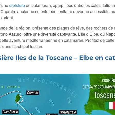
d’une
croisière
en catamaran, éparpillées entre les côtes italien
 Capraia, ancienne colonie pénitentiaire devenue accessible au
xuriant.
rande de la région, présente des plages de rêve, des rochers de g
orto Azzuro, offre une diversité captivante. L’île d’Elbe, où Na
 cette aventure méditerranéenne en catamaran. Profitez de cett
s dans l’archipel toscan.
isière Iles de la Toscane – Elbe en c