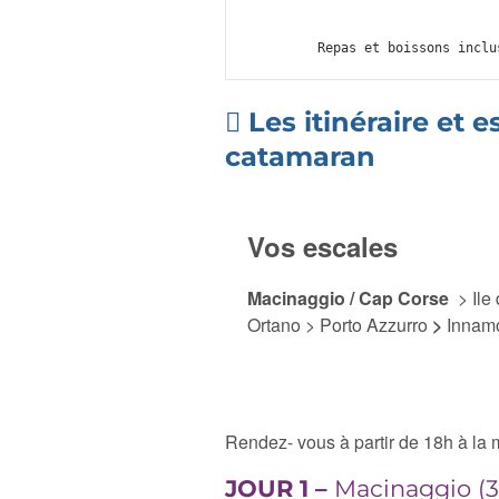
Repas et boissons inclu
Les itinéraire et e
catamaran
Vos escales
Macinaggio
/ Cap Corse
> Ile
Ortano
> Porto Azzurro
>
Innam
Rendez- vous à partir de 18h à la
JOUR 1 –
Macinaggio (3