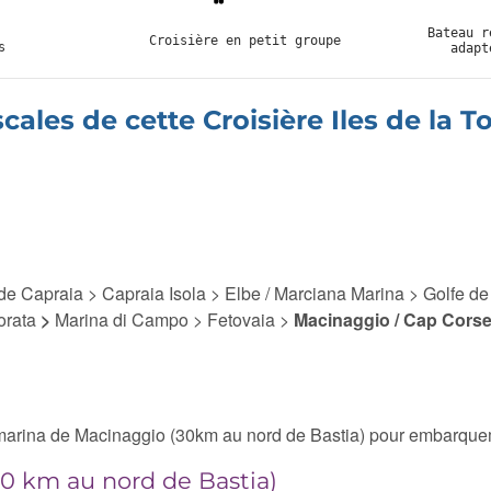
Bateau r
Croisière en petit groupe
s
adapt
scales de cette Croisière Iles de la 
 de Capraia > Capraia Isola > Elbe / Marciana Marina > Golfe de 
orata
>
Marina di Campo
> Fetovaia >
Macinaggio / Cap Cors
 marina de Macinaggio (30km au nord de Bastia) pour embarque
0 km au nord de Bastia)