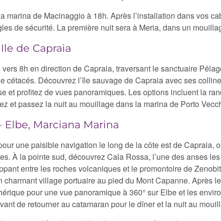
 marina de Macinaggio à 18h. Après l’installation dans vos cab
ègles de sécurité. La première nuit sera à Meria, dans un mouill
Ile de Capraia
vers 8h en direction de Capraia, traversant le sanctuaire Péla
de cétacés. Découvrez l’île sauvage de Capraia avec ses colline
oise et profitez de vues panoramiques. Les options incluent la r
 et passez la nuit au mouillage dans la marina de Porto Vecch
 – Elbe, Marciana Marina
pour une paisible navigation le long de la côte est de Capraia, 
lines. À la pointe sud, découvrez Cala Rossa, l’une des anses les
appant entre les roches volcaniques et le promontoire de Zenobit
 un charmant village portuaire au pied du Mont Capanne. Après 
hérique pour une vue panoramique à 360° sur Elbe et les enviro
ant de retourner au catamaran pour le dîner et la nuit au mouil