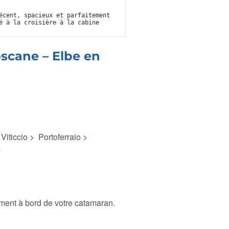
écent, spacieux et parfaitement
é à la croisière à la cabine
Toscane – Elbe en
Viticcio > Portoferraio >
e
ment à bord de votre catamaran.