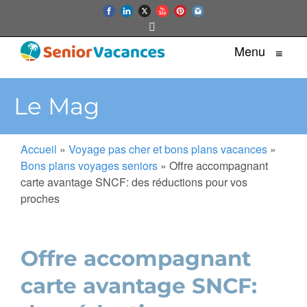
Menu
≡
Le Mag
Accueil
»
Voyage pas cher et bons plans vacances
»
Bons plans voyages seniors
»
Offre accompagnant
carte avantage SNCF: des réductions pour vos
proches
Offre accompagnant
carte avantage SNCF: