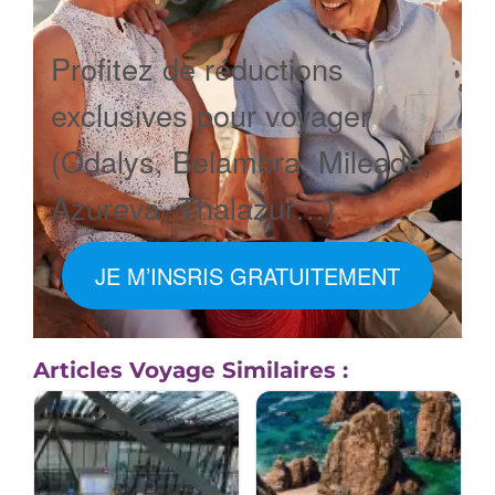
Profitez de réductions
exclusives pour voyager
(Odalys, Belambra, Mileade,
Azureva, Thalazur…).
JE M’INSRIS GRATUITEMENT
Articles Voyage Similaires :