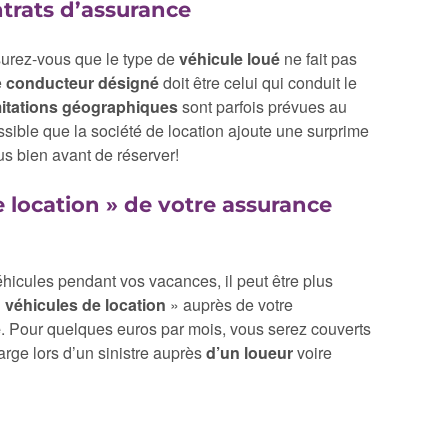
ntrats d’assurance
surez-vous que le type de
véhicule loué
ne fait pas
e
conducteur désigné
doit être celui qui conduit le
mitations géographiques
sont parfois prévues au
ossible que la société de location ajoute une surprime
s bien avant de réserver!
e location » de votre assurance
hicules pendant vos vacances, il peut être plus
«
véhicules de location
» auprès de votre
e
. Pour quelques euros par mois, vous serez couverts
harge lors d’un sinistre auprès
d’un loueur
voire