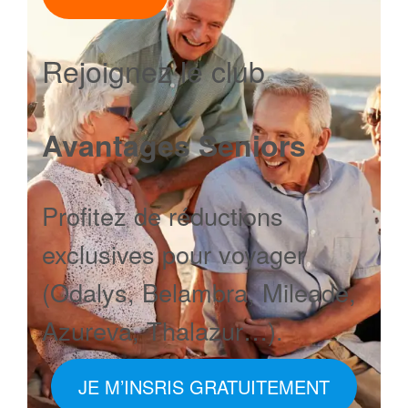
Rejoignez le club
Avantages Seniors
Profitez de réductions
exclusives pour voyager
(Odalys, Belambra, Mileade,
Azureva, Thalazur…).
JE M’INSRIS GRATUITEMENT