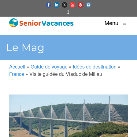
Menu
≡
Le Mag
Accueil
»
Guide de voyage
»
Idées de destination
»
France
»
Visite guidée du Viaduc de Millau