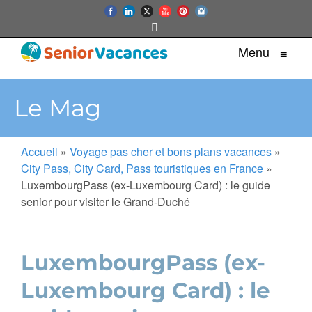
Menu
≡
Le Mag
Accueil
»
Voyage pas cher et bons plans vacances
»
City Pass, City Card, Pass touristiques en France
»
LuxembourgPass (ex-Luxembourg Card) : le guide
senior pour visiter le Grand-Duché
LuxembourgPass (ex-
Luxembourg Card) : le