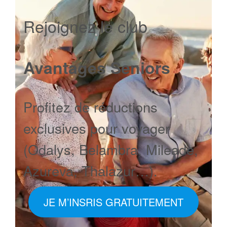
Rejoignez le club
Avantages Seniors
Profitez de réductions
exclusives pour voyager
(Odalys, Belambra, Mileade,
Azureva, Thalazur…).
JE M’INSRIS GRATUITEMENT