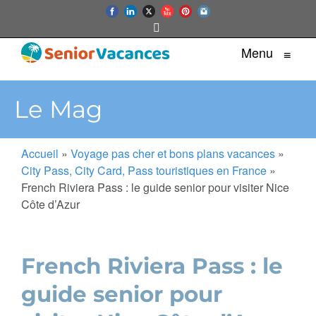
Menu
≡
Le Mag
Accueil
»
Voyage pas cher et bons plans vacances
»
City Pass, City Card, Pass touristiques en France
»
French Riviera Pass : le guide senior pour visiter Nice
Côte d’Azur
French Riviera Pass : le
guide senior pour