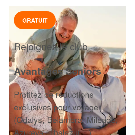
GRATUIT
Rejoignez le club
Avantages Seniors
Profitez de réductions
exclusives pour voyager
(Odalys, Belambra, Mileade,
Azureva, Thalazur…).