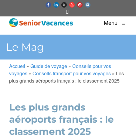
Menu
≡
Le Mag
Accueil
»
Guide de voyage
»
Conseils pour vos
voyages
»
Conseils transport pour vos voyages
»
Les
plus grands aéroports français : le classement 2025
Les plus grands
aéroports français : le
classement 2025