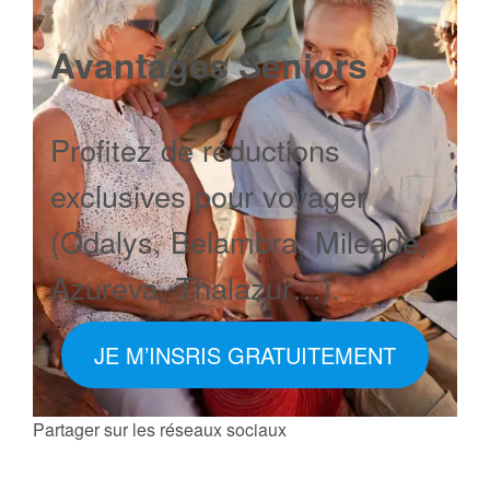
Avantages Seniors
Profitez de réductions
exclusives pour voyager
(Odalys, Belambra, Mileade,
Azureva, Thalazur…).
JE M’INSRIS GRATUITEMENT
Partager sur les réseaux sociaux