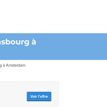
asbourg à
urg à Amsterdam
Voir l'offre