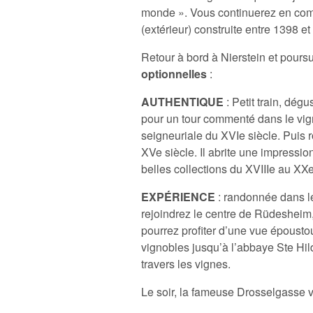
monde ». Vous continuerez en compag
(extérieur) construite entre 1398 e
Retour à bord à Nierstein et pours
optionnelles
:
AUTHENTIQUE
: Petit train, dég
pour un tour commenté dans le vi
seigneuriale du XVIe siècle. Puis 
XVe siècle. Il abrite une impressi
belles collections du XVIIIe au XXe
EXPÉRIENCE
: randonnée dans l
rejoindrez le centre de Rüdesheim
pourrez profiter d’une vue époustou
vignobles jusqu’à l’abbaye Ste Hild
travers les vignes.
Le soir, la fameuse Drosselgasse 