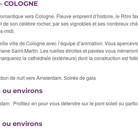
– COLOGNE
romantique vers Cologne. Fleuve empreint d’histoire, le Rhin f
et de son célèbre rocher, par ses vignobles et ses nombreux chât
s-midi.
eille ville de Cologne avec l’équipe d’animation. Vous apercev
e romane Saint-Martin. Les ruelles étroites et pavées vous mène
rquerez la cathédrale (extérieurs) dont la construction est fidè
ation de nuit vers Amsterdam. Soirée de gala
ou environs
am . Profitez-en pour vous détendre sur le pont soleil ou parti
ou environs