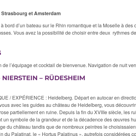
tre Strasbourg et Amsterdam
à bord d’un bateau sur le Rhin romantique et la Moselle à des c
usses. Vous avez la possibilité de choisir entre deux rythmes 
G
de l’équipage et cocktail de bienvenue. Navigation de nuit ve
 NIERSTEIN – RÜDESHEIM
E / EXPÉRIENCE : Heidelberg. Départ en autocar en direction
us avec les guides au château de Heidelberg, vous découvrire
se partiellement en ruine. Depuis la fin du XVIIIe siècle, les ru
ient un symbole de la grandeur et de la décadence des œuvres h
sage du château tandis que de nombreux peintres le choisissaie
in du Palatinat, le « Hortus Palatinus », autrefois considérées 