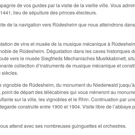
nie de vos guides par la visite de la vieille ville. Vous admire
t 1441, lieu de sépulture des princes-électeurs.
uite de la navigation vers Rüdesheim que nous atteindrons dans
ustation de vins et musée de la musique mécanique à Rüdesheim. 
gnoble de Rüdesheim. Dégustation dans les caves historiques
route vers le musée Siegfrieds Mechanisches Musikkabinett, sit
onnante collection d’instruments de musique mécanique et consti
 siècles.
e vignoble de Rüdesheim, du monument du Niederwald jusqu’à 
, point de départ des télécabines qui vous mèneront au monume
flante sur la ville, les vignobles et le Rhin. Continuation par u
egarde construite entre 1900 et 1904. Visite libre de l’abbaye p
vous attend avec ses nombreuses guinguettes et orchestres.