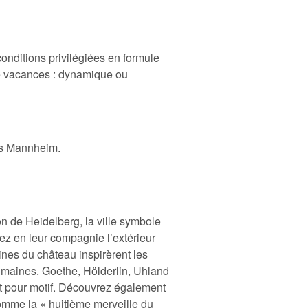
onditions privilégiées en formule
de vacances : dynamique ou
rs Mannheim.
 de Heidelberg, la ville symbole
z en leur compagnie l’extérieur
ines du château inspirèrent les
umaines. Goethe, Hölderlin, Uhland
nt pour motif. Découvrez également
comme la « huitième merveille du