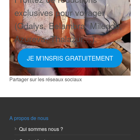
exclusives pour voyager
(Odalys, Belambra, Mileade,
Azureva, Thalazur…).
JE M’INSRIS GRATUITEMENT
Partager sur les réseaux sociaux
A propos de nous
Qui sommes nous ?