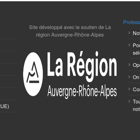
Profess
Site développé avec le soutien de La
Not
région Auvergne-Rhône-Alpes
Pou
sél
Op
On 
Co
Tou
 (UE)
not